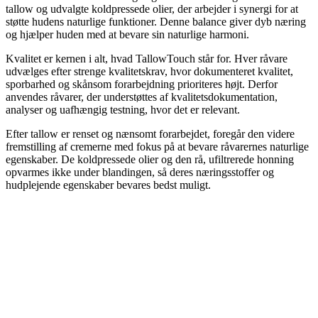
tallow og udvalgte koldpressede olier, der arbejder i synergi for at
støtte hudens naturlige funktioner. Denne balance giver dyb næring
og hjælper huden med at bevare sin naturlige harmoni.
Kvalitet er kernen i alt, hvad TallowTouch står for. Hver råvare
udvælges efter strenge kvalitetskrav, hvor dokumenteret kvalitet,
sporbarhed og skånsom forarbejdning prioriteres højt. Derfor
anvendes råvarer, der understøttes af kvalitetsdokumentation,
analyser og uafhængig testning, hvor det er relevant.
Efter tallow er renset og nænsomt forarbejdet, foregår den videre
fremstilling af cremerne med fokus på at bevare råvarernes naturlige
egenskaber. De koldpressede olier og den rå, ufiltrerede honning
opvarmes ikke under blandingen, så deres næringsstoffer og
hudplejende egenskaber bevares bedst muligt.